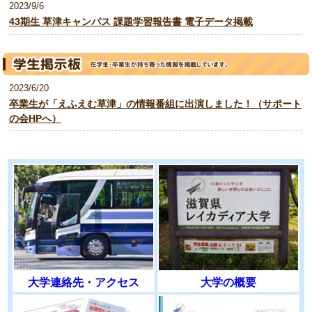
2023/9/6
43期生 草津キャンパス 課題学習報告書 電子データ掲載
2023/6/20
卒業生が「えふえむ草津」の情報番組に出演しました！（サポート
の会HPへ）
大学連絡先・アクセス
大学の概要