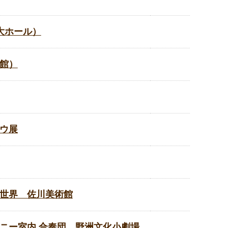
大ホール）
館）
ウ展
世界 佐川美術館
ニー室内.合奏団 野洲文化小劇場