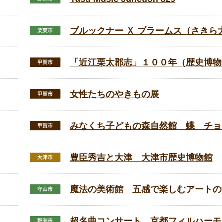
ブルックナー Ｘ ブラームス（さきら
「近江栗太郡志」１００年（歴史博物
女性たちのやきもの展
みなくち子どもの森自然館 蝶 チョ
豊臣秀吉と大津 大津市歴史博物館
魔法の美術館 五感で楽しむアートの
超名曲コンサート 京都フィルハーモ