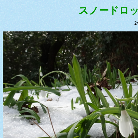
スノードロ
2