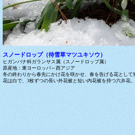
スノードロップ（待雪草マツユキソウ）
ヒガンバナ科ガランサス属（スノードロップ属）
原産地：東ヨーロッパ～西アジア
冬の終わりから春先にかけ花を咲かせ、春を告げる花として
花は白で、3枚ずつの長い外花被と短い内花被を持つ六弁花